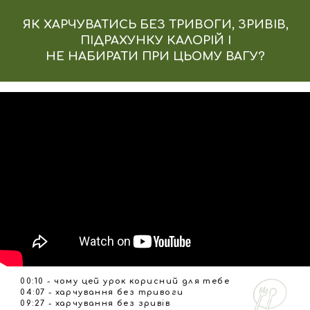
ЯК ХАРЧУВАТИСЬ БЕЗ ТРИВОГИ, ЗРИВІВ,
ПІДРАХУНКУ КАЛОРІЙ І
НЕ НАБИРАТИ ПРИ ЦЬОМУ ВАГУ?
00:10 - чому цей урок корисний для тебе
04:07 - харчування без тривоги
09:27 - харчування без зривів
13:15 - харчування без підрахунку калорій та
Всього 10 днів інтенсиву і вас уже є
постійних гойдалок в вазі
перші та СЕРЙОЗНІ результати
18:49 - як впровадити нові знання у власну
систему харчування: інструменти
20:00 - як ти можеш перевірити чи будуть у тебе
класні результати?
21:00 - твої кроки до змін
ВРАЖЕННЯ УЧАСНИЦЬ